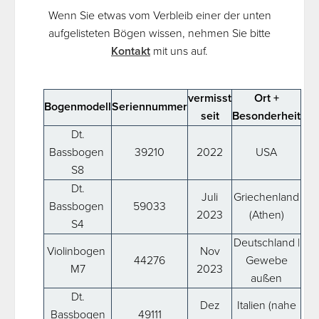
Wenn Sie etwas vom Verbleib einer der unten
aufgelisteten Bögen wissen, nehmen Sie bitte
Kontakt
mit uns auf.
vermisst
Ort +
Bogenmodell
Seriennummer
seit
Besonderheit
Dt.
Bassbogen
39210
2022
USA
S8
Dt.
Juli
Griechenland
Bassbogen
59033
2023
(Athen)
S4
Deutschland |
Violinbogen
Nov
44276
Gewebe
M7
2023
außen
Dt.
Dez
Italien (nahe
Bassbogen
49111