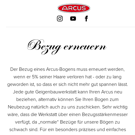
Pflichtfeld
Navigation
Navigation
Navigation
Navigation
Pflichtfeld
Pflichtfeld
Pflichtfeld
Pflichtfeld
überspringen
überspringen
überspringen
überspringen
Bezug erneuern
Der Bezug eines Arcus-Bogens muss erneuert werden,
wenn er 5% seiner Haare verloren hat - oder zu lang
geworden ist, so dass er sich nicht mehr gut spannen lässt.
Jede gute Geigenbauwerkstatt kann Ihren Arcus neu
beziehen, alternativ können Sie Ihren Bogen zum
Neubezug natürlich auch zu uns zuschicken. Sehr wichtig
wäre, dass die Werkstatt über einen Bezugsstärkenmesser
verfügt, da „normale“ Bezüge für unsere Bögen zu
schwach sind. Für ein besonders präzises und einfaches