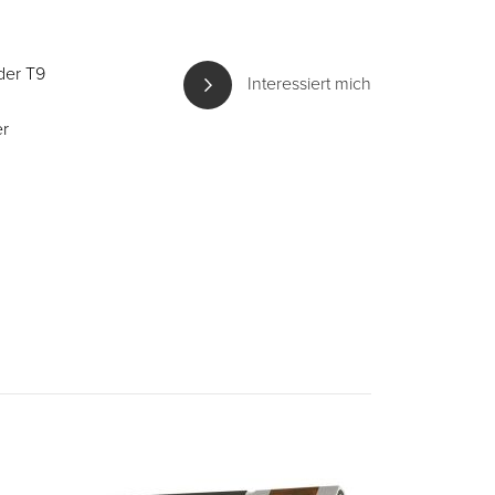
der T9
Interessiert mich
er