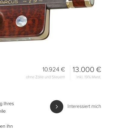
13.000 €
10.924 €
ohne Zölle und Steuern
inkl. 19% Mwst.
g Ihres
Interessiert mich
ile
hen ihn