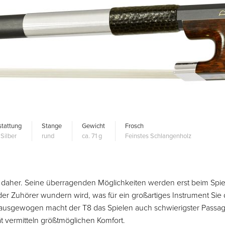
tattung
Stange
Gewicht
Frosch
Silber
rund
ca. 71 g
Feinstes Schlangenholz
r daher. Seine überragenden Möglichkeiten werden erst beim Spie
oder Zuhörer wundern wird, was für ein großartiges Instrument Sie
kt ausgewogen macht der T8 das Spielen auch schwierigster Passa
ät vermitteln größtmöglichen Komfort.