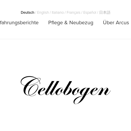
Deutsch
/
English
/
Italiano
/
Français
/
Español
/
日本語
fahrungsberichte
Pflege & Neubezug
Über Arcus
Cellobogen