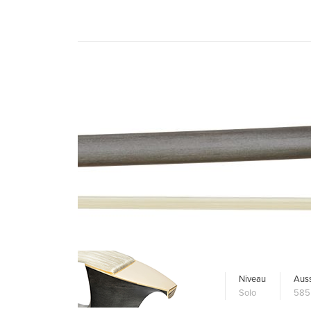
Niveau
Auss
Solo
585