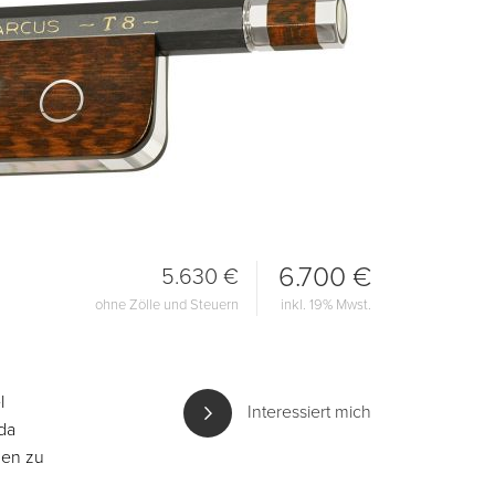
6.700 €
5.630 €
ohne Zölle und Steuern
inkl. 19% Mwst.
l
Interessiert mich
 da
gen zu