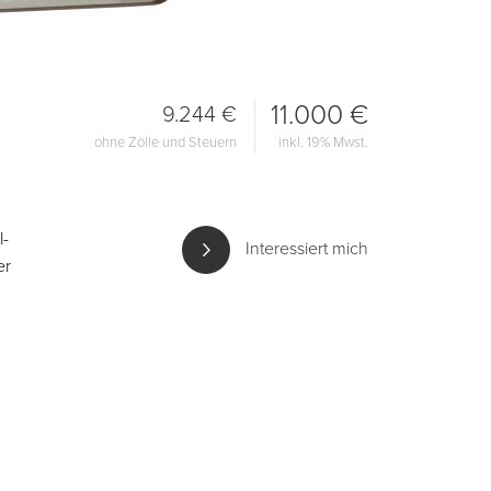
11.000 €
9.244 €
ohne Zölle und Steuern
inkl. 19% Mwst.
l-
Interessiert mich
er