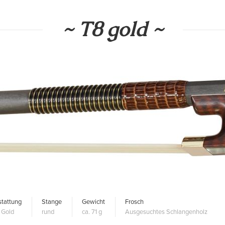
~ T8 gold ~
tattung
Stange
Gewicht
Frosch
 Gold
rund
ca. 71 g
Ausgesuchtes Schlangenholz