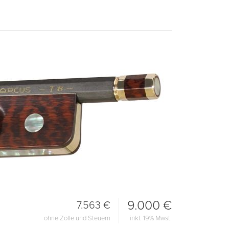
9.000 €
7.563 €
ohne Zölle und Steuern
inkl. 19% Mwst.