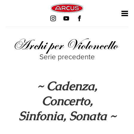
Salta
Salta
Salta
Salta
la
la
la
la
navigazione
navigazione
navigazione
navigazione
Archi per Violoncello
Serie precedente
~ Cadenza,
Concerto,
Sinfonia, Sonata ~