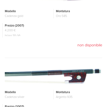
Modello
Montatura
Cadenza gold
Oro 585
Prezzo (2007)
4.200 €
Incluso 19% IVA
non disponibile
Modello
Montatura
Cadenza silver
Argento 935
Prezzo (2007)