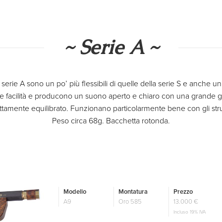
~ Serie A ~
serie A sono un po’ più flessibili di quelle della serie S e anche un
 facilità e producono un suono aperto e chiaro con una grande ga
tamente equilibrato. Funzionano particolarmente bene con gli str
Peso circa 68g. Bacchetta rotonda.
Modello
Montatura
Prezzo
A9
Oro 585
13.000 €
Incluso 19% IVA