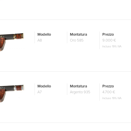
Modello
Montatura
Prezzo
A8
Oro 585
9.000 €
Incluso 19% IVA
Modello
Montatura
Prezzo
A7
Argento 935
4.700 €
Incluso 19% IVA