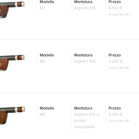
Modello
Montatura
Prezzo
M7
Argento 935
4.700 €
Incluso 19% IVA
Modello
Montatura
Prezzo
M6
Argento 935
3.200 €
Incluso 19% IVA
Modello
Montatura
Prezzo
M5
Argento 935 o
2.300 €
acciaio
Incluso 19% IVA
inossidabile