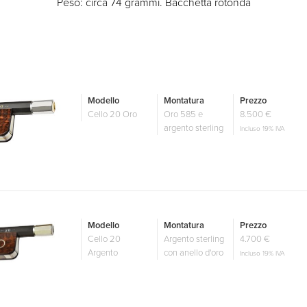
Peso: circa 74 grammi. Bacchetta rotonda
Modello
Montatura
Prezzo
Cello 20 Oro
Oro 585 e
8.500 €
argento sterling
Incluso 19% IVA
Modello
Montatura
Prezzo
Cello 20
Argento sterling
4.700 €
Argento
con anello d'oro
Incluso 19% IVA