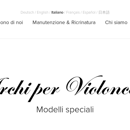
Deutsch
/
English
/
Italiano
/
Français
/
Español
/
日本語
ono di noi
Manutenzione & Ricrinatura
Chi siamo
hi per Violonce
Modelli speciali