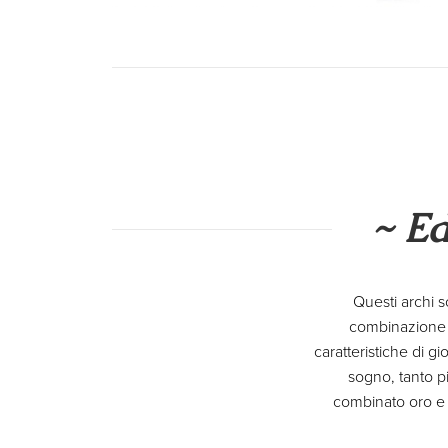
~ Ed
Questi archi s
combinazione id
caratteristiche di 
sogno, tanto p
combinato oro e a