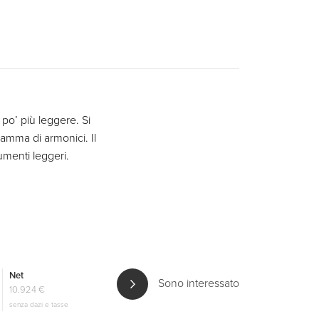
 po’ più leggere. Si
mma di armonici. Il
umenti leggeri.
Net
Sono interessato
10.924 €
senza dazi e tasse