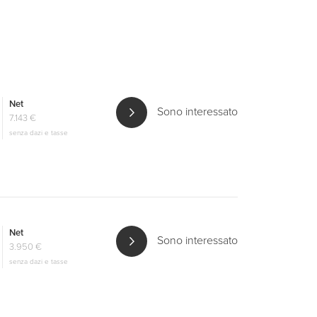
Net
Sono interessato
7.143 €
senza dazi e tasse
Net
Sono interessato
3.950 €
senza dazi e tasse