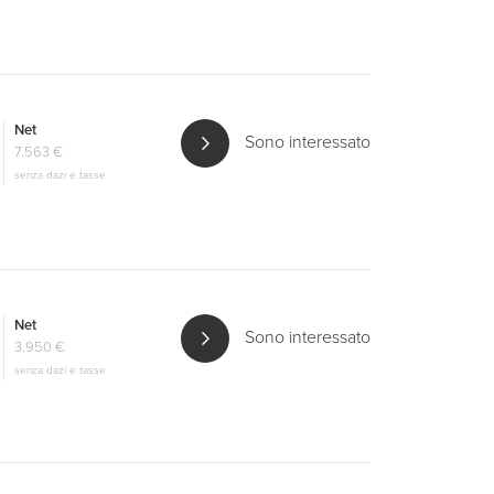
Net
Sono interessato
7.563 €
senza dazi e tasse
Net
Sono interessato
3.950 €
senza dazi e tasse