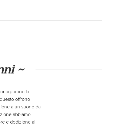
nni ~
 incorporano la
r questo offrono
azione a un suono da
fezione abbiamo
ore e dedizione al