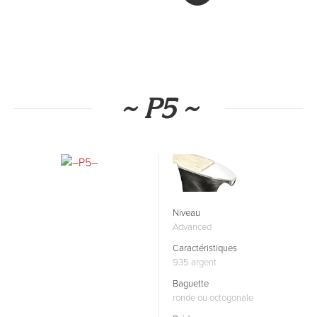
~ P5 ~
Niveau
Advanced
Caractéristiques
935 argent
Baguette
ronde ou octogonale