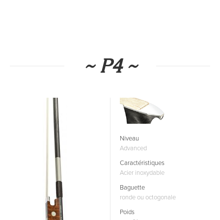
~ P4 ~
Niveau
Advanced
Caractéristiques
Acier inoxydable
Baguette
ronde ou octogonale
Poids