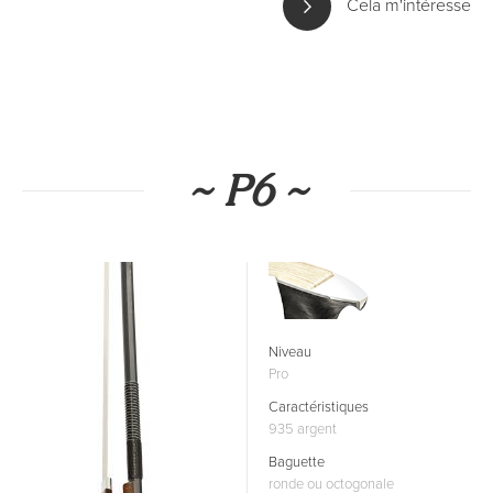
Cela m'intéresse
~ P6 ~
Niveau
Pro
Caractéristiques
935 argent
Baguette
ronde ou octogonale