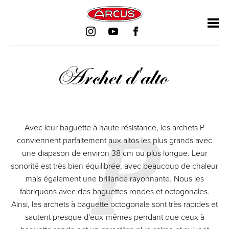
Aller
Aller
Aller
Aller
au
au
au
au
contenu
contenu
contenu
contenu
Archet d'alto
P
Avec leur baguette à haute résistance, les archets P
conviennent parfaitement aux altos les plus grands avec
une diapason de environ 38 cm ou plus longue. Leur
sonorité est très bien équilibrée, avec beaucoup de chaleur
mais également une brillance rayonnante. Nous les
fabriquons avec des baguettes rondes et octogonales.
Ainsi, les archets à baguette octogonale sont très rapides et
sautent presque d'eux-mêmes pendant que ceux à