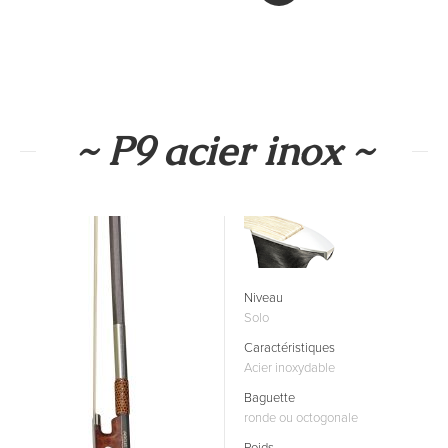
~ P9 acier inox ~
Niveau
Solo
Caractéristiques
Acier inoxydable
Baguette
ronde ou octogonale