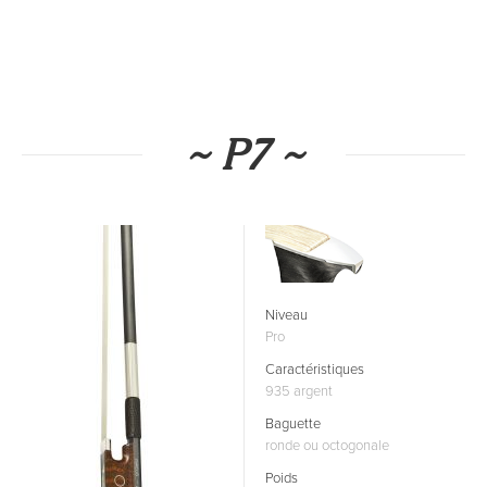
~ P7 ~
Niveau
Pro
Caractéristiques
935 argent
Baguette
ronde ou octogonale
Poids