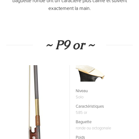
baguette ronde ont un caractère plus calme et suivent
exactement la main.
~ P9 or ~
Niveau
Solo
Caractéristiques
585 or
Baguette
ronde ou octogonale
Poids