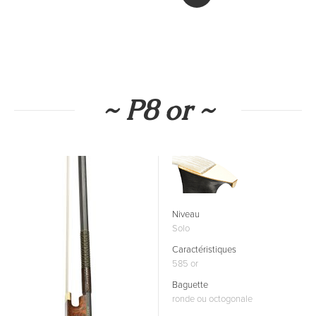
~ P8 or ~
Niveau
Solo
Caractéristiques
585 or
Baguette
ronde ou octogonale