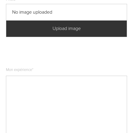
No image uploaded
Upload image
Mon expérience
*