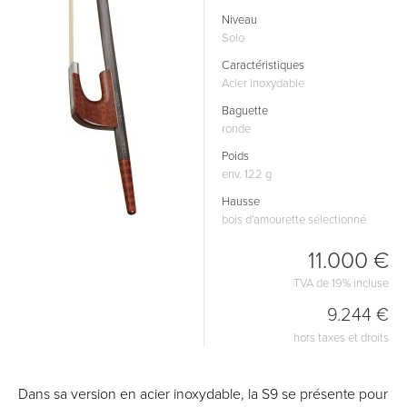
Niveau
Solo
Caractéristiques
Acier inoxydable
Baguette
ronde
Poids
env. 122 g
Hausse
bois d'amourette sélectionné
11.000 €
TVA de 19% incluse
9.244 €
hors taxes et droits
Dans sa version en acier inoxydable, la S9 se présente pour