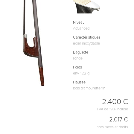
Niveau
Advanced
Caractéristiques
acier inoxydable
Baguette
ronde
Poids
env. 122 g
Hausse
bois d'amourette fin
2.400 €
TVA de 19% incluse
2.017 €
hors taxes et droits