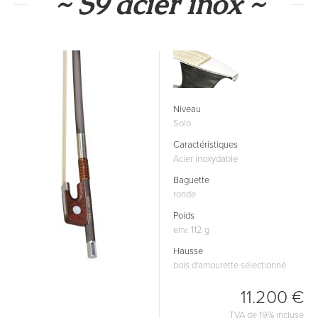
~ S9 acier inox ~
Niveau
Solo
Caractéristiques
Acier inoxydable
Baguette
ronde
Poids
env. 112 g
Hausse
bois d'amourette sélectionné
11.200 €
TVA de 19% incluse