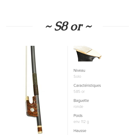
~ S8 or ~
Niveau
Solo
Caractéristiques
585 or
Baguette
ronde
Poids
env. 112 g
Hausse