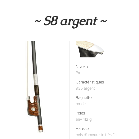
~ S8 argent ~
Niveau
Pro
Caractéristiques
935 argent
Baguette
ronde
Poids
env. 112 g
Hausse
bois d'amourette très fin