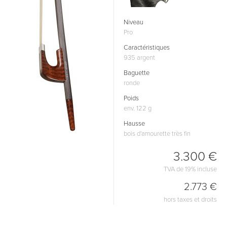
Niveau
Pro
Caractéristiques
935 argent
Baguette
ronde
Poids
env. 122 g
Hausse
bois d'amourette très fin
3.300 €
TVA de 19% incluse
2.773 €
hors taxes et droits