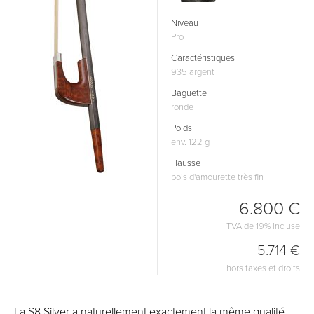
Niveau
Pro
Caractéristiques
935 argent
Baguette
ronde
Poids
env. 122 g
Hausse
bois d'amourette très fin
6.800 €
TVA de 19% incluse
5.714 €
hors taxes et droits
La S8 Silver a naturellement exactement la même qualité