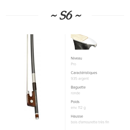
~ S6 ~
Niveau
Pro
Caractéristiques
935 argent
Baguette
ronde
Poids
env. 112 g
Hausse
bois d'amourette très fin