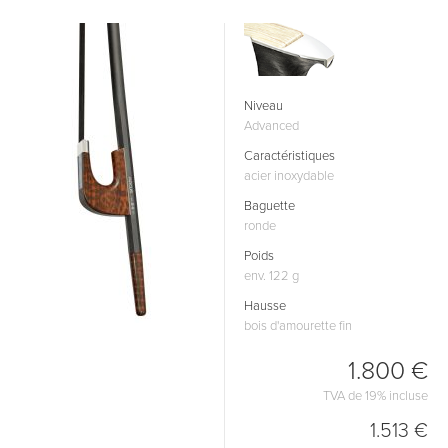
Niveau
Advanced
Caractéristiques
acier inoxydable
Baguette
ronde
Poids
env. 122 g
Hausse
bois d'amourette fin
1.800 €
TVA de 19% incluse
1.513 €