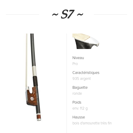
~ S7 ~
Niveau
Pro
Caractéristiques
935 argent
Baguette
ronde
Poids
env. 112 g
Hausse
bois d'amourette très fin