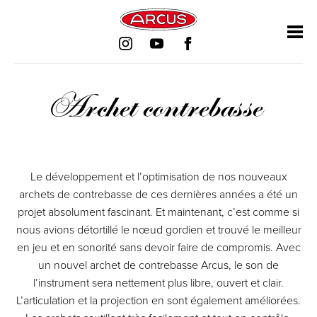
Aller
Aller
Aller
Aller
au
au
au
au
contenu
contenu
contenu
contenu
Archet contrebasse
Le développement et l’optimisation de nos nouveaux
archets de contrebasse de ces dernières années a été un
projet absolument fascinant. Et maintenant, c’est comme si
nous avions détortillé le nœud gordien et trouvé le meilleur
en jeu et en sonorité sans devoir faire de compromis. Avec
un nouvel archet de contrebasse Arcus, le son de
l’instrument sera nettement plus libre, ouvert et clair.
L’articulation et la projection en sont également améliorées.