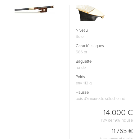
Niveau
Solo
Caractéristiques
585 or
Baguette
ronde
Poids
env. 112 g
Hausse
bois d'amourette sélectionné
14.000 €
TVA de 19% incluse
11.765 €