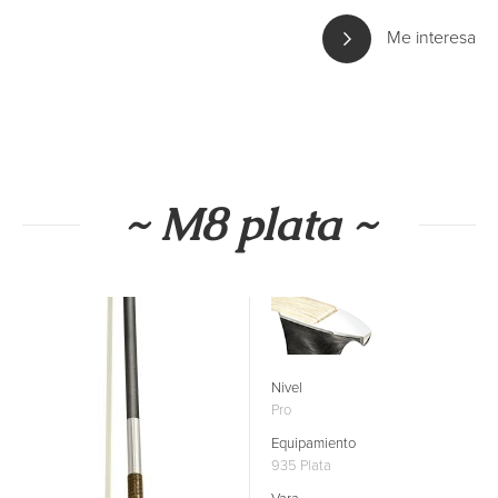
Me interesa
~ M8 plata ~
Nivel
Pro
Equipamiento
935 Plata