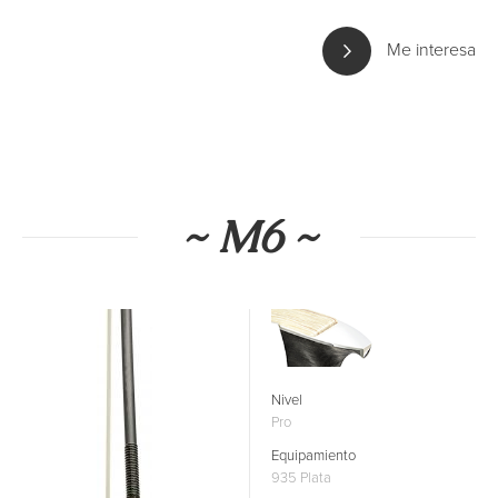
Me interesa
~ M6 ~
Nivel
Pro
Equipamiento
935 Plata