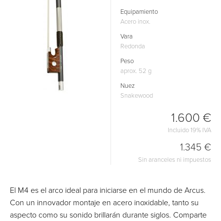
Equipamiento
Acero inox.
Vara
Redonda
Peso
aprox. 52 g
Nuez
Snakewood
1.600 €
Incluido 19% IVA
1.345 €
Sin aranceles ni impuestos
El M4 es el arco ideal para iniciarse en el mundo de Arcus.
Con un innovador montaje en acero inoxidable, tanto su
aspecto como su sonido brillarán durante siglos. Comparte