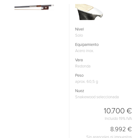
Nivel
Solo
Equipamiento
Acero inox.
Vara
Redonda
Peso
aprox. 60,5 g
Nuez
Snakewood seleccionada
10.700 €
Incluido 19% IVA
8.992 €
Sin aranceles ni impuestos