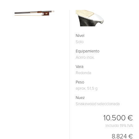
Nivel
Solo
Equipamiento
Acero inox.
Vara
Redonda
Peso
aprox. 51,5 g
Nuez
Snakewood seleccionada
10.500 €
Incluido 19% IVA
8.824 €