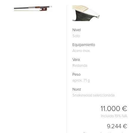
Nivel
Solo
Equipamiento
Acero inox.
Vara
Redonda
Peso
aprox. 71 g
Nuez
Snakewood seleccionada
11.000 €
Incluido 19% IVA
9.244 €